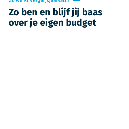
Zo werkt Vergelijkjeafval.nl
Zo ben en blijf jij baas
over je eigen budget
1. VASTE LASTEN
Vaste lasten, ze komen iedere maand weer terug! Waarom
zou je daar dan teveel voor betalen? Bij Vergelijkjeafval
krijg je altijd een voordelig tarief!
4. BETER CONTRACT
Afval laten verwerken, dat wil je voor het beste tarief en de
beste voorwaarden. Wij zoeken alles voor je uit, zodat jij
alleen nog maar hoeft te kiezen. Makkelijk toch?