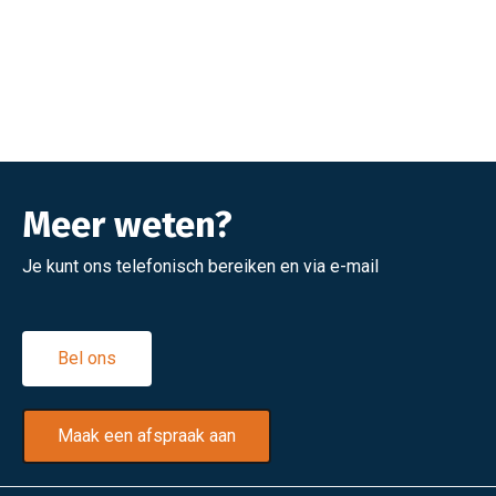
seintje van ons wanneer het tijd wordt om te verlengen. We
vergelijken dan weer de prijzen zodat jij kunt blijven
besparen!
Meer weten?
Je kunt ons telefonisch bereiken en via e-mail
Bel ons
Maak een afspraak aan