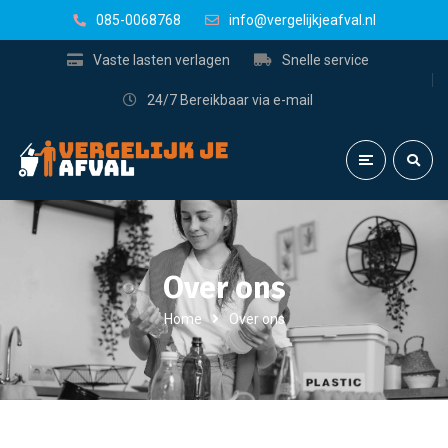
085-0068768
info@vergelijkjeafval.nl
Vaste lasten verlagen
Snelle service
24/7 Bereikbaar via e-mail
Over ons
Home
Over ons