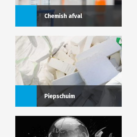
Chemish afval
Piepschuim