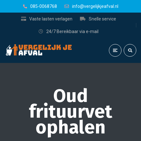
085-0068768
info@vergelijkjeafval.nl
Vaste lasten verlagen
Snelle service
24/7 Bereikbaar via e-mail
Oud
frituurvet
ophalen