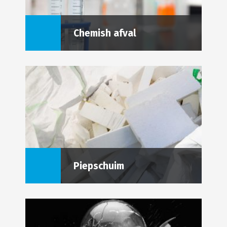
Chemish afval
Piepschuim