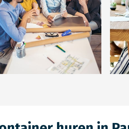
Glas
Be
ontainer huren in P