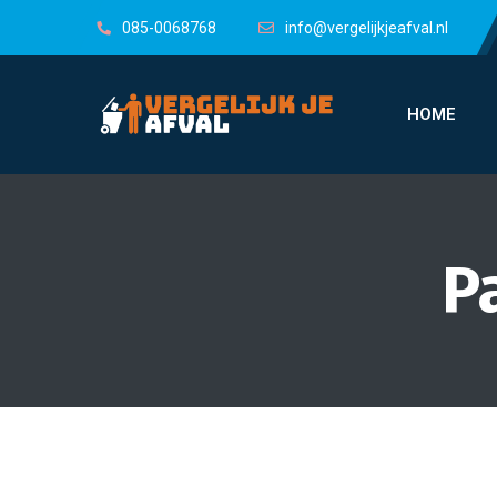
085-0068768
info@vergelijkjeafval.nl
HOME
P