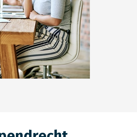
drijfsafval
apendrecht